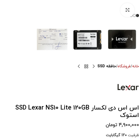
برای بزرگنمایی کلیک کنید
خانه
فروشگاه
حافظه SSD
اس اس دی لکسار SSD Lexar NS10 Lite 120GB
استوک
۴,۹۰۰,۰۰۰
تومان
ظرفیت
120 گیگابایت