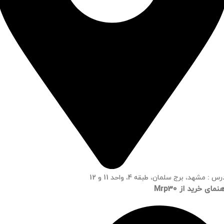
س : مشهد، برج سلمان، طبقه 4، واحد 11 و 12
نمای خرید از Mrp30