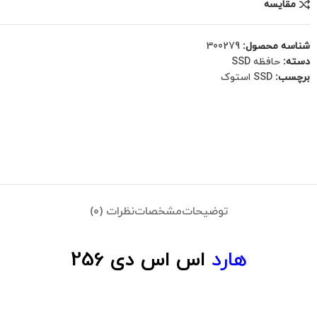
مقایسه
شناسه محصول:
300279
دسته:
حافظه SSD
برچسب:
SSD استوک
توضیحات
مشخصات
نظرات (0)
هارد
اس اس دی 256