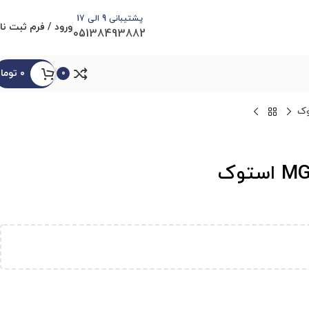
پشتیبانی 9 الی 17
ورود / فرم ثبت نا
05138493882
۰
توما
0