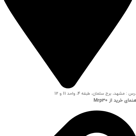
س : مشهد، برج سلمان، طبقه 4، واحد 11 و 12
نمای خرید از Mrp30