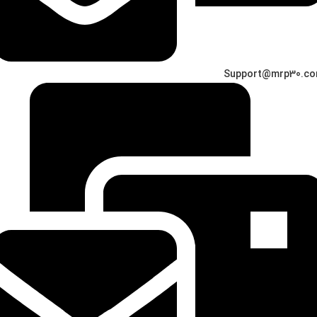
Support@mrp30.c