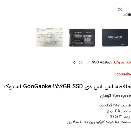
برای بزرگنمایی کلیک کنید
خانه
فروشگاه
حافظه SSD
GooGaoke
حافظه اس اس دی GooGaoke 256GB SSD استوک
۶,۰۰۰,۰۰۰
تومان
ظرفیت
256 گیگابایت
ساختار
2.5
اینچ
رابط Sata
3
سلامت 100 درصد کارکرد بین 100 تا 300 روز