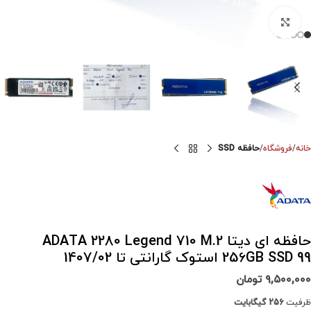
برای بزرگنمایی کلیک کنید
خانه
فروشگاه
حافظه SSD
حافظه ای دیتا ADATA 2280 Legend 710 M.2
256GB SSD 99 استوک گارانتی تا 1407/02
۹,۵۰۰,۰۰۰
تومان
ظرفیت
256 گیگابایت