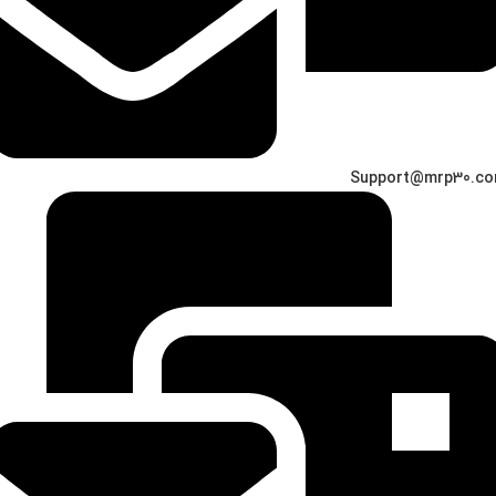
Support@mrp30.c