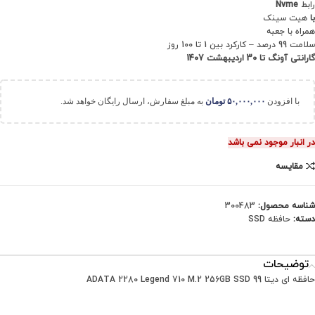
رابط
Nvme
با
هیت سینک
همراه با جعبه
سلامت 99 درصد – کارکرد بین 1 تا 100 روز
گارانتی آونگ تا 30 اردیبهشت 1407
با افزودن
۵۰,۰۰۰,۰۰۰
تومان
به مبلغ سفارش، ارسال رایگان خواهد شد.
در انبار موجود نمی باشد
مقایسه
شناسه محصول:
300483
دسته:
حافظه SSD
توضیحات
حافظه ای دیتا ADATA 2280 Legend 710 M.2 256GB SSD 99