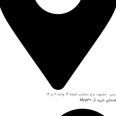
س : مشهد، برج سلمان، طبقه 4، واحد 11 و 12
نمای خرید از Mrp30