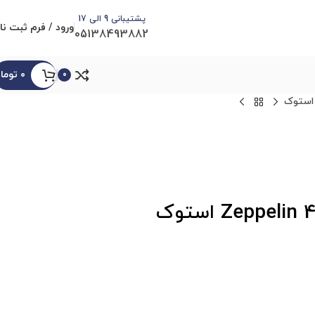
پشتیبانی 9 الی 17
ورود / فرم ثبت نا
05138493882
۰
توما
0