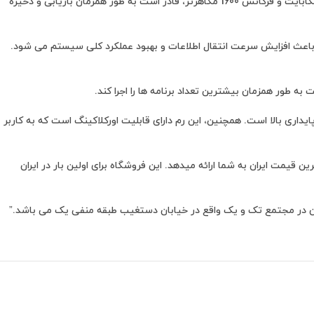
استوک باید بدانید که این رم یکی از محصولات معروف و محبوب در بازار رم های کامپیوتری است. این رم با ظرفیت 4 گیگابایت و فرکانس 1600 مگاهرتز، قادر است به طور همزمان بازیابی و ذخیره
Zepp، استفاده از تکنولوژی DDR3 است که نسل قبلی رم های DDR2 بوده است. این تکنولوژی باعث افزایش سرعت انتقال اطلاعات و بهبود عملکرد کلی سیستم می شود.
 طولانی و پایداری بالا است. همچنین، این رم دارای قابلیت اورکلاکینگ است که به کاربر
یمت ایران به شما ارائه میدهد. این فروشگاه برای اولین بار در ایران