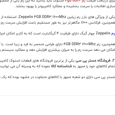
برای دریافت قیمت
رم 4gb ddr3
سازی اطلاعات را سرعت بخشیده و عملکرد کامپیوتر را بهبود بخشد.
همچنین، فرکانس 1600 مگاهرتز نیز به طور مستقیم باعث افزایش سرعت رم می شود و در نتیجه تاخیر در بارگیری برنامه ها و بازی ها به حداقل می رسد.
رم
Zeppelin چهار گیگ دارای ظرفیت 4 گیگابایت است که به کاربر امکان اجرای برنامه ها و بازی های حجیم را می دهد. با افزایش ظرفیت رم، کاربر قادر است به طور همزمان بیشترین تعداد برنامه ها را اجرا کند.
همچنین، رم 4GB DDR3 1600Mhz دارای طراحی منحصر 
امکان می دهد سرعت رم را به میزان بیشتری افزایش دهد و عملکرد سیستم را
🚩
فروشگاه مستر پی سی
یکی از برترین فروشگاه های قطعات استوک کامپیوتر 
تمام کالاهای خود را مجهز به
شناسنامه کالا
نموده که به وسیله آن می توانید
مستر پی سی دارای دو شعبه مجهز با کالاهای متفاوت در مشهد بوده که یک شعبه آن در مشهد، برج سلمان، طبقه چهار اداری، واحد 1