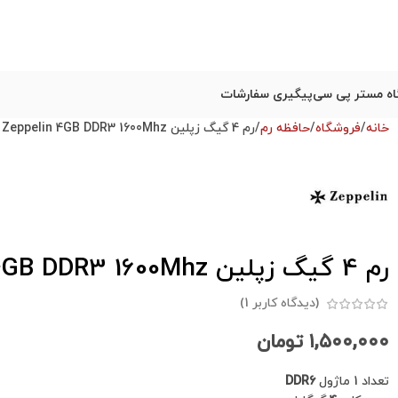
ه مستر پی سی
پیگیری سفارشات
خانه
فروشگاه
حافظه رم
رم 4 گیگ زپلین Zeppelin 4GB DDR3 1600Mhz استوک
رم 4 گیگ زپلین Zeppelin 4GB DDR3 1600Mhz استوک
(دیدگاه کاربر
1
)
۱,۵۰۰,۰۰۰
تومان
تعداد 1 ماژول
DDR6