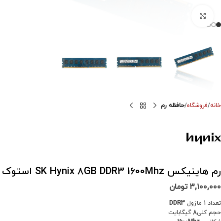
برای بزرگنمایی کلیک کنید
خانه
فروشگاه
حافظه رم
رم هاینیکس SK Hynix 8GB DDR3 1600Mhz استوک
۳,۱۰۰,۰۰۰
تومان
تعداد 1 ماژول
DDR3
حجم کلی
8
گیگابایت