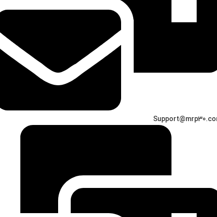
Support@mrp30.c