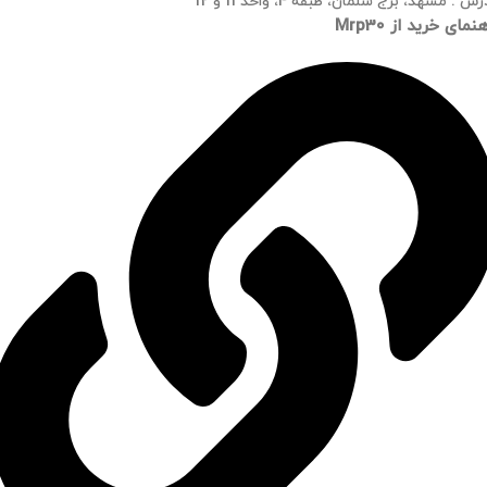
س : مشهد، برج سلمان، طبقه 4، واحد 11 و 12
نمای خرید از Mrp30