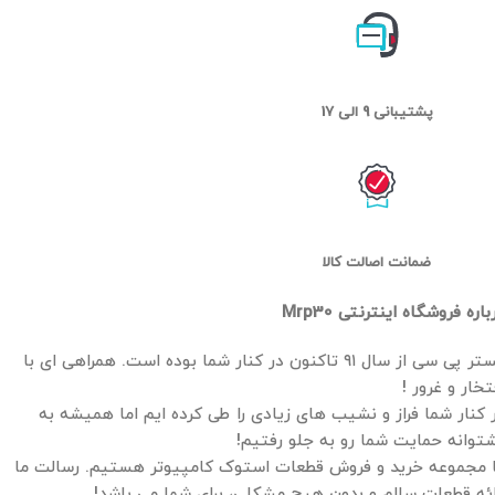
پشتیبانی 9 الی 17
ضمانت اصالت کالا
باره فروشگاه اینترنتی Mrp30
مستر پی سی از سال ۹۱ تاکنون در کنار شما بوده است. همراهی ای با
تخار و غرور !
 کنار شما فراز و نشیب های زیادی را طی کرده ایم اما همیشه به
توانه حمایت شما رو به جلو رفتیم!
 مجموعه خرید و فروش قطعات استوک کامپیوتر هستیم. رسالت ما
ائه قطعات سالم و بدون هیچ مشکلی، برای شما می باشد!