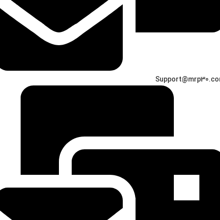
Support@mrp30.c