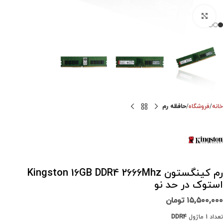
برای بزرگنمایی کلیک کنید
خانه
فروشگاه
حافظه رم
رم کینگستون Kingston 16GB DDR4 2666Mhz
استوک در حد نو
۱۵,۵۰۰,۰۰۰
تومان
تعداد 1 ماژول
DDR4