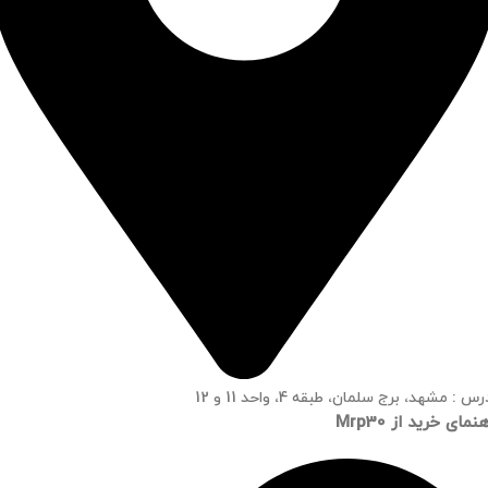
س : مشهد، برج سلمان، طبقه 4، واحد 11 و 12
نمای خرید از Mrp30