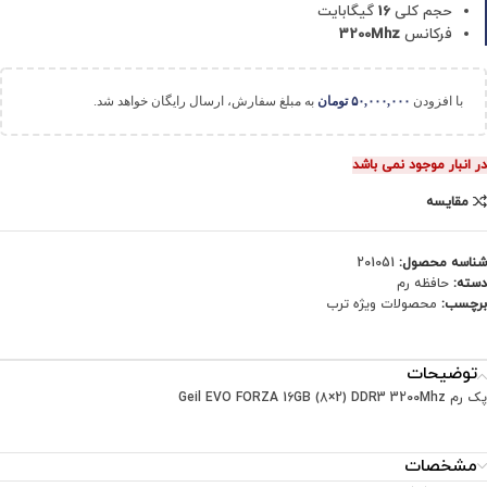
حجم کلی
16
گیگابایت
فرکانس
3200Mhz
با افزودن
۵۰,۰۰۰,۰۰۰
تومان
به مبلغ سفارش، ارسال رایگان خواهد شد.
در انبار موجود نمی باشد
مقایسه
شناسه محصول:
201051
دسته:
حافظه رم
برچسب:
محصولات ویژه ترب
توضیحات
پک رم Geil EVO FORZA 16GB (8×2) DDR3 3200Mhz
مشخصات