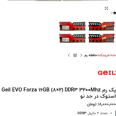
برای بزرگنمایی کلیک کنید
خانه
فروشگاه
حافظه رم
پک رم Geil EVO Forza 16GB (8×2) DDR3 3200Mhz
استوک در حد نو
۱۸,۰۰۰,۰۰۰
تومان
تعداد 2 ماژول
DDR3