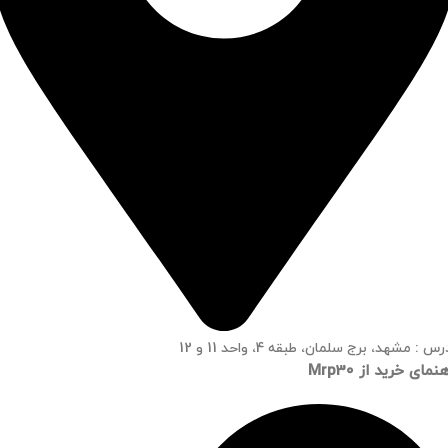
س : مشهد، برج سلمان، طبقه 4، واحد 11 و 12
نمای خرید از Mrp30