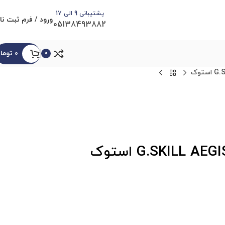
پشتیبانی 9 الی 17
ورود / فرم ثبت نا
05138493882
۰
توما
0