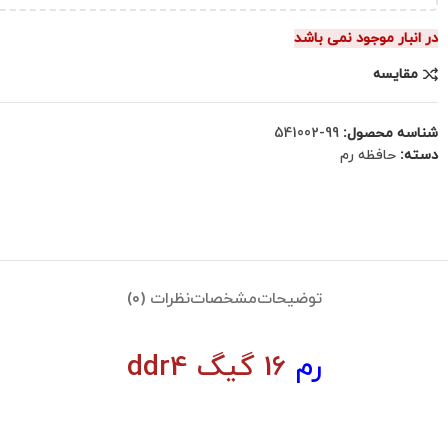
در انبار موجود نمی باشد
مقایسه
شناسه محصول:
99-541002
دسته:
حافظه رم
توضیحات
مشخصات
نظرات (0)
رم
16 گیگ ddr4