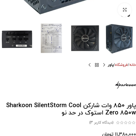
برای بزرگنمایی کلیک کنید
خانه
فروشگاه
پاور
پاور 850 وات شارکن Sharkoon SilentStorm Cool
Zero 850w استوک در حد نو
(دیدگاه کاربر
3
)
۱۱,۳۸۰,۰۰۰
تومان