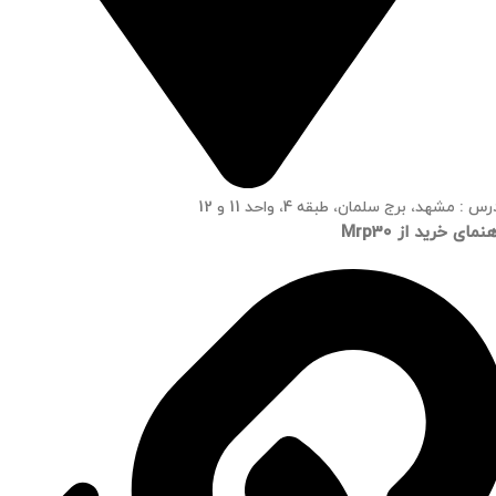
س : مشهد، برج سلمان، طبقه 4، واحد 11 و 12
نمای خرید از Mrp30