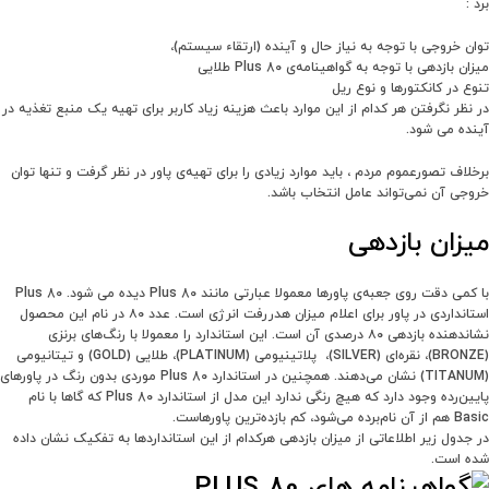
برد :
توان خروجی با توجه به نیاز حال و آینده (ارتقاء سیستم)،
میزان بازدهی با توجه به گواهینامه‌ی 80 Plus طلایی
تنوع در کانکتورها و نوع ریل
در نظر نگرفتن هر کدام از این موارد باعث هزینه‌ زیاد کاربر برای تهیه‌ یک منبع تغذیه در
آینده‌ می شود.
برخلاف تصورعموم مردم ، باید موارد زیادی را برای تهیه‌ی پاور در نظر گرفت و تنها توان
خروجی آن نمی‌تواند عامل انتخاب باشد.
میزان بازدهی
با کمی دقت روی جعبه‌ی پاورها معمولا عبارتی مانند 80 Plus دیده می شود. 80 Plus
استانداردی در پاور برای اعلام میزان هدررفت انرژی است. عدد ۸۰ در نام این محصول
نشاندهنده بازدهی ۸۰ درصدی آن است. این استاندارد را معمولا با رنگ‌های برنزی
(BRONZE)، نقره‌ای (SILVER)، پلاتینیومی (PLATINUM)، طلایی (GOLD) و تیتانیومی
(TITANUM) نشان‌ می‌دهند. همچنین در استاندارد 80 Plus موردی بدون رنگ در پاورهای
پایین‌رده وجود دارد که هیچ رنگی ندارد این مدل از استاندارد 80 Plus که گاها با نام
Basic هم از آن نام‌برده می‌شود، کم بازده‌ترین پاورهاست.
در جدول زیر اطلاعاتی از میزان بازدهی هرکدام از این استانداردها به تفکیک نشان داده
شده است.