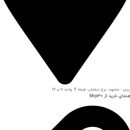
س : مشهد، برج سلمان، طبقه 4، واحد 11 و 12
نمای خرید از Mrp30