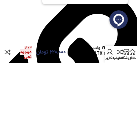
در
انبار
پاور 230 وات جی ال تی
۶۲۰,۰۰۰
تومان
موجود
GLT ATX 420 P4 استوک
نمی
خانه
فروشگاه
مقایسه
حساب کاربری من
باشد