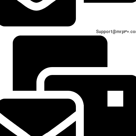
Support@mrp30.c