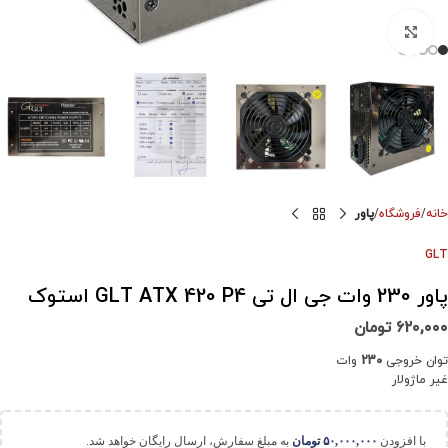
برای بزرگنمایی کلیک کنید
خانه
فروشگاه
پاور
GLT
پاور 230 وات جی ال تی GLT ATX 420 P4 استوک
۶۲۰,۰۰۰
تومان
توان خروجی
230
وات
غیر ماژولار
با افزودن
۵۰,۰۰۰,۰۰۰
تومان
به مبلغ سفارش، ارسال رایگان خواهد شد.