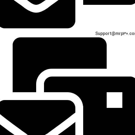
Support@mrp30.c