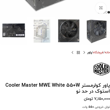
برای بزرگنمایی کلیک کنید
خانه
فروشگاه
پاور
پاور کولرمستر Cooler Master MWE White 550W
استوک در حد نو
۷,۱۵۰,۰۰۰
تومان
توان خروجی
550
وات