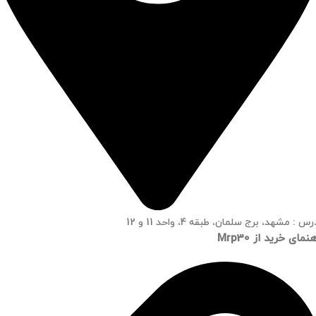
س : مشهد، برج سلمان، طبقه 4، واحد 11 و 12
نمای خرید از Mrp30