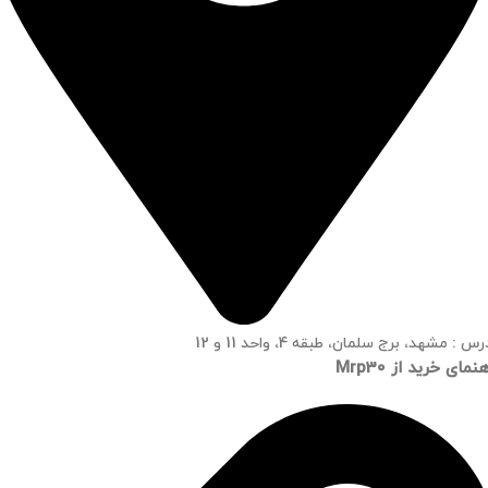
س : مشهد، برج سلمان، طبقه 4، واحد 11 و 12
نمای خرید از Mrp30