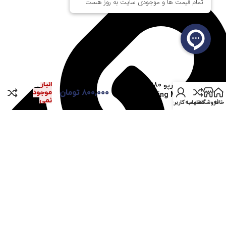
در
انبار
ماوس رپو Rapoo V280
۸۰۰,۰۰۰
تومان
موجود
Gaming Mouse استوک
نمی
خانه
فروشگاه
مقایسه
حساب کاربری من
باشد