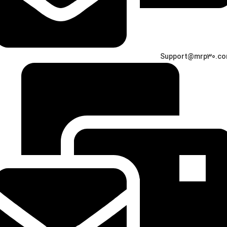
Support@mrp30.c