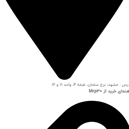
س : مشهد، برج سلمان، طبقه 4، واحد 11 و 12
نمای خرید از Mrp30