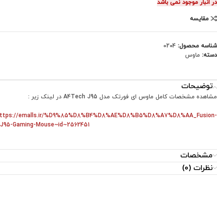
در انبار موجود نمی باشد
مقایسه
شناسه محصول:
0204
دسته:
ماوس
توضیحات
مشاهده مشخصات کامل ماوس ای فورتک مدل A4Tech J95 در لینک زیر :
ttps://emalls.ir/%D9%85%D8%B4%D8%AE%D8%B5%D8%A7%D8%AA_Fusion-
J95-Gaming-Mouse~id~2562451
مشخصات
نظرات (0)