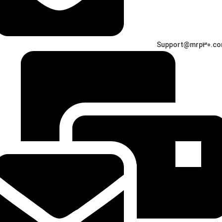
Support@mrp30.c