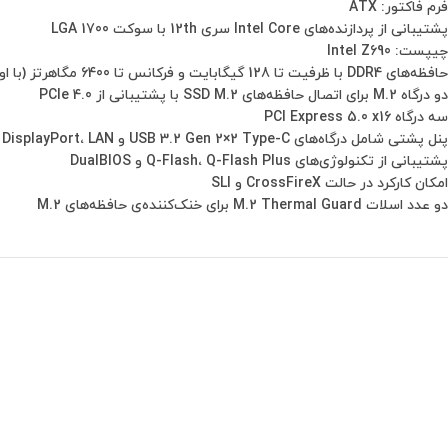
فرم فاکتور: ATX
پشتیبانی از پردازنده‌های Intel Core سری 12th با سوکت LGA 1700
چیپست: Intel Z690
حافظه‌های DDR4 با ظرفیت تا 128 گیگابایت و فرکانس تا 6400 مگاهرتز (با اورکلاک)
دو درگاه M.2 برای اتصال حافظه‌های SSD M.2 با پشتیبانی از PCIe 4.0
سه درگاه PCI Express 5.0 x16
پنل پشتی شامل درگاه‌های USB 3.2 Gen 2×2 Type-C و Type-A، USB 3.2 Gen 2 Type-A، USB 3.2 Gen 1، HDMI، DisplayPort، LAN و صدا
پشتیبانی از تکنولوژی‌های Q-Flash، Q-Flash Plus و DualBIOS
امکان کارکرد در حالت CrossFireX و SLI
دو عدد اسلات M.2 Thermal Guard برای خنک‌کننده‌ی حافظه‌های M.2