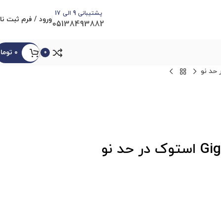
پشتیبانی 9 الی 17
ورود / فرم ثبت نا
05138493882
۰
توما
0