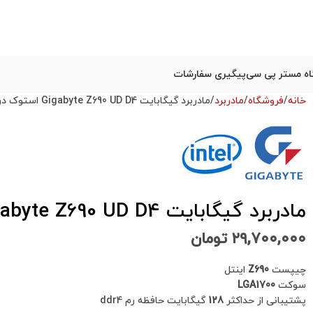
ه مستر پی سی
پیگیری سفارشات
خانه
فروشگاه
مادربرد
مادربرد گیگابایت Gigabyte Z690 UD D4 استوک در حد نو
مادربرد گیگابایت Gigabyte Z690 UD D4 استوک در حد نو
۲۹,۷۰۰,۰۰۰
تومان
چیپست
Z690
اینتل
سوکت
LGA1700
پشتیبانی از حداکثر
128
گیگابایت حافظه رم ddr4