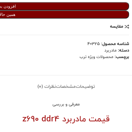
افزودن به
همین حالا
مقایسه
شناسه محصول:
40325
دسته:
مادربرد
برچسب:
محصولات ویژه ترب
توضیحات
مشخصات
نظرات (0)
معرفی و بررسی
قیمت
مادربرد z690
ddr4