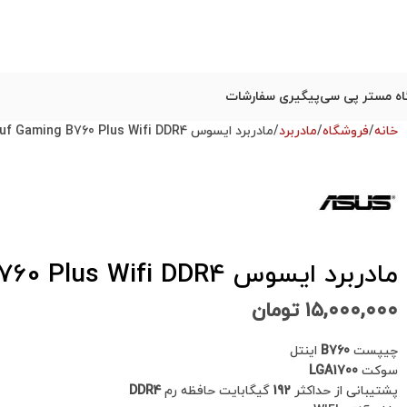
ه مستر پی سی
پیگیری سفارشات
خانه
فروشگاه
مادربرد
مادربرد ایسوس Asus Tuf Gaming B760 Plus Wifi DDR4 استوک
مادربرد ایسوس Asus Tuf Gaming B760 Plus Wifi DDR4 استوک
۱۵,۰۰۰,۰۰۰
تومان
چیپست
B760
اینتل
سوکت
LGA1700
پشتیبانی از حداکثر
192
گیگابایت حافظه رم
DDR4