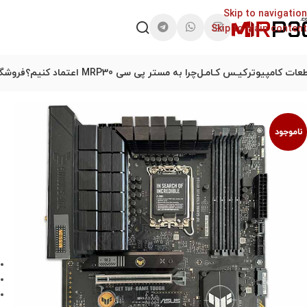
Skip to navigation
Skip to main content
عات کامپیوتر
کیـس کـامـل
چرا به مستر پی سی MRP30 اعتماد کنیم؟
فروشگا
ناموجود