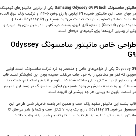
مانیتور سامسونگ Samsung Odyssey G9 49 Inch
یکی از برترین مانیتورهای گیمینگ
در جهان است. این مانیتور خمیده 49 اینچی با رزولوشن 1440p و ترکیب رنگ فوق العاده
بالا باعث نمایش تصاویر با نهایت کیفیت می‌شود. همچنین Odyssey G9 به دلیل
خمیده بودن (Curved) و اندازه قابل قبول، وسعت دید کاربر را در حین بازی بالا می‌برد و
یکی از بهترین گزینه‌ها برای گیمرهای حرفه‌ای است.
طراحی خاص مانیتور سامسونگ Odyssey
G9
Odyssey G9 یکی از طراحی‌های خاص و منحصر به فرد شرکت سامسونگ است. اولین
موردی که نظر هر مخاطبی را به خود جلب می‌کند، خمیده بودن این نمایشگر است. قاب
این مانیتور از نوار مشکی نازکی ساخته شده که علاوه بر افزایش استحکام، باعث دید
مسلط کاربر به صفحه نمایش می‌شود. همچنین لوگوی سامسونگ در وسط این مانیتور
در قسمت پایین به زیبایی هر چه بیشتر آن افزوده است.
قاب پشت این مانیتور سفید رنگ است و همین امر باعث خاص‌تر شدن طراحی این
محصول می‌شود. Odyssey G9 دارای یک پایه V شکل است و شما را قادر می‌سازد تا
مانیتور را به راحتی تنظیم ارتفاع کنید اما امکان تنظیم شیب را نخواهید داشت.