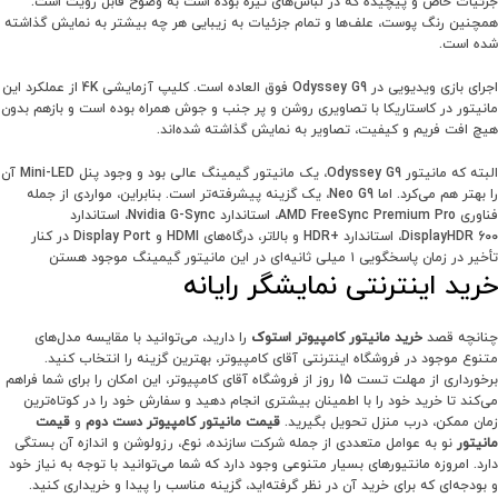
جزئیات خاص و پیچیده که در لباس‌های تیره بوده است به وضوح قابل رویت است.
همچنین رنگ پوست، علف‌ها و تمام جزئیات به زیبایی هر چه بیشتر به نمایش گذاشته
شده است.
اجرای بازی ویدیویی در Odyssey G9 فوق العاده است. کلیپ آزمایشی 4K از عملکرد این
مانیتور در کاستاریکا با تصاویری روشن و پر جنب و جوش همراه بوده است و بازهم بدون
هیچ افت فریم و کیفیت، تصاویر به نمایش گذاشته شده‌‌اند.
البته که مانیتور Odyssey G9، یک مانیتور گیمینگ عالی بود و وجود پنل Mini-LED آن
را بهتر هم می‌کرد. اما Neo G9، یک گزینه پیشرفته‌تر است. بنابراین، مواردی از جمله
فناوری AMD FreeSync Premium Pro، استاندارد Nvidia G-Sync، استاندارد
DisplayHDR 600، استاندارد +HDR و بالاتر، درگاه‌های HDMI و Display Port در کنار
تأخیر در زمان پاسخگویی ١ میلی ثانیه‌ای در این مانیتور گیمینگ موجود هستن
خرید اینترنتی نمایشگر رایانه
چنانچه قصد
خرید مانیتور کامپیوتر استوک
را دارید، می‌توانید با مقایسه مدل‌های
متنوع موجود در فروشگاه اینترنتی آقای کامپیوتر، بهترین گزینه را انتخاب کنید.
برخورداری از مهلت تست 15 روز از فروشگاه آقای کامپیوتر، این امکان را برای شما فراهم
می‌کند تا خرید خود را با اطمینان بیشتری انجام دهید و سفارش خود را در کوتاه‌ترین
زمان ممکن، درب منزل تحویل بگیرید.
قیمت مانیتور کامپیوتر دست دوم
و
قیمت
مانیتور
نو به عوامل متعددی از جمله شرکت سازنده، نوع، رزولوشن و اندازه آن بستگی
دارد. امروزه مانتیور‌های بسیار متنوعی وجود دارد که شما می‌توانید با توجه به نیاز خود
و بودجه‌ای که برای خرید آن در نظر گرفته‌اید، گزینه مناسب را پیدا و خریداری کنید.