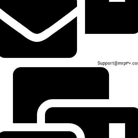
Support@mrp30.c