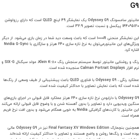
G9
مانیتور سامسونگ Odyssey G9 یک نمایشگر 49 اینچ QLED است که دارای رزولوشن
5120*1440 پیکسل و نسبت تصویر 32:9 است.
این نمایشگر منحنی 1000R است که باعث وسعت دید شما در زمان بازی می‌شود. از دیگر
ویژگی‌های این مانیتورمی‌توان به نرخ تازه سازی 240 هرتز و سازگاری با Nvidia G-Sync
اشاره کرد.
رنگ و روشنایی مانیتور توسط سیستم سنجش رنگ Klein K-80، مولد سیگنال SIX-G و
نرم افزار Calman Portrait Displays سنجیده شده است.
عملکرد رنگی ، Odyssey G9 با فناوری QLED باعث پیشتیبانی از طیف وسعی از رنگ‌ها
شده است که باعث نمایش تصاویر با حداکثر کیفیت شده است.
Odyssey G9 با دارابودن نرخ تازه سازی 240 هرتز عملکرد قابل قبولی در اجرای بازی‌های
سنگین ویدیویی دارد و تصاویر را بدون آهسته شدن و با وضوح قابل قبولی ارائه می‌کند
این مانیتور با کارت‌های گرافیکی Nvidia به خوبی همگام می‌شود و بدون افت نرخ فریم
همراه است.
همچنین بنچمارک Final Fantasy XV Windows Edition نیز در Odyssey G9 عالی
بوده است و رنگ‌ها روشن و واضح هستند و تصاویر با حداکثر کیفیت ارائه شده‌اند