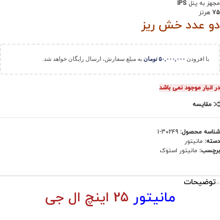
مجهز به پنل
IPS
75
هرتز
دو عدد خش ریز
با افزودن
۵۰,۰۰۰,۰۰۰
تومان
به مبلغ سفارش، ارسال رایگان خواهد شد.
در انبار موجود نمی باشد
مقایسه
شناسه محصول:
30249-1
دسته:
مانیتور
برچسب:
مانیتور استوک
توضیحات
مانیتور
25 اینچ ال جی