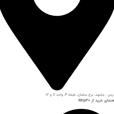
س : مشهد، برج سلمان، طبقه 4، واحد 11 و 12
نمای خرید از Mrp30