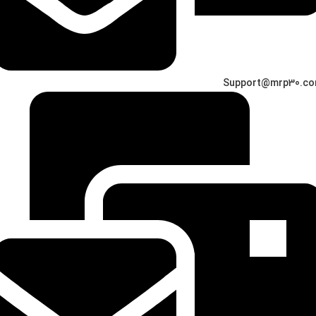
Support@mrp30.c