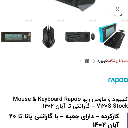
برای بزرگنمایی کلیک کنید
خانه
فروشگاه
کیبورد
کیبورد و ماوس رپو Mouse & Keyboard Rapoo
V120S Stock – گارانتی تا آبان 1402
کارکرده – دارای جعبه – با گارانتی پانا تا 20
آبان 1402