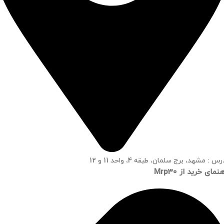
س : مشهد، برج سلمان، طبقه 4، واحد 11 و 12
نمای خرید از Mrp30