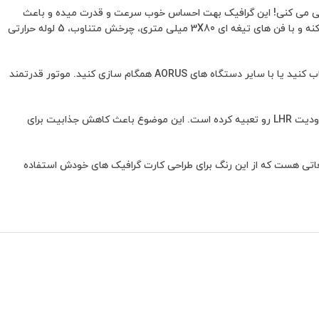
ا حتی طراحی می کنی! این گرافیک بهت احساس خوب سرعت و قدرت میده و باعث
میشه توی زمان خودت حسابی صرفه جویی کنی. این گرافیک با داشتن سیستم خنک کننده WINDFORCE 3X خیالت رو بابت خنک بودن گرافیک راحت می کنه و با فن های تیغه ای 3X80 میلی متری، چرخش متناوب، 5 لوله حرارتی
گرافیک RTX 3070 VISION سیستم RGB با 16.7 میلیون گزینه رنگ قابل تنظیم و جلوه های نوری جذاب داره که می تونید جلوه های نوری را خودتون انتخاب کنید یا با سایر دستگاه های AORUS همگام سازی کنید. موتور قدرتمند
کارت گرافیک های سری RTX 3000 به عنوان یه انتخاب گرون قیمت شناخته شدند. اما در همین شرایط انویدیا در گرافیک RTX 3070 VISION فناوری محدودیت LHR رو تعبیه کرده است. این موضوع باعث کاهش جذابیت برای
عاتی هست که از این رنگ برای طراحی کارت گرافیک های خودش استفاده