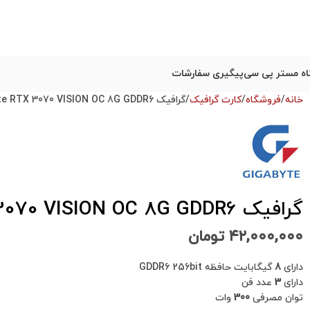
ه مستر پی سی
پیگیری سفارشات
خانه
فروشگاه
کارت گرافیک
گرافیک Gigabyte RTX 3070 VISION OC 8G GDDR6 استوک در حد نو
گرافیک Gigabyte RTX 3070 VISION OC 8G GDDR6 استوک در حد نو
۴۲,۰۰۰,۰۰۰
تومان
دارای
8
گیگابایت حافظه GDDR6 256bit
دارای
3
عدد فن
توان مصرفی
300
وات