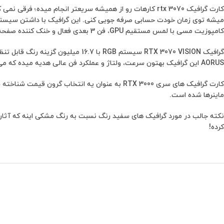
کارت گرافیک 3070 rtx کارهات رو از همیشه سریعتر انجام
کامپوزیت مسی با لمس مستقیم GPU، فن 3 بعدی فعال و خنک کننده صفحه گرما رو به راحتی از خودش خارج می کنه!
AORUS این گرافیک بهتون سرعت، ولتاژ و عملکرد فن عالی هدیه میده که می تونید باهاش از زمان خودتون بهره درستی ببرید!
ماینرها شده است.
نکته جالب در مورد گرافیک های سفید رنگ نسبت به رنگ مشکی اینه که آثار گ
کرده!