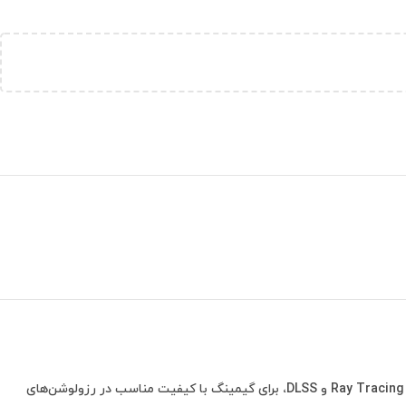
است که با داشتن 12 گیگابایت حافظه GDDR6 و قابلیت‌های پیشرفته‌ای چون Ray Tracing و DLSS، برای گیمینگ با کیفیت مناسب در رزولوشن‌های