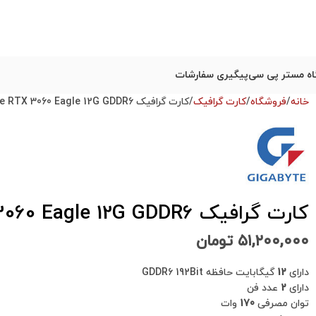
ه مستر پی سی
پیگیری سفارشات
خانه
فروشگاه
کارت گرافیک
کارت گرافیک Gigabyte RTX 3060 Eagle 12G GDDR6 استوک در حد نو
کارت گرافیک Gigabyte RTX 3060 Eagle 12G GDDR6 استوک در حد نو
۵۱,۲۰۰,۰۰۰
تومان
دارای
12
گیگابایت حافظه GDDR6 192Bit
دارای
2
عدد فن
توان مصرفی
170
وات