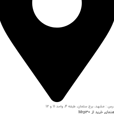
س : مشهد، برج سلمان، طبقه 4، واحد 11 و 12
نمای خرید از Mrp30