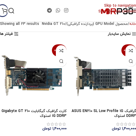
Skip to navigation
Skip to main content
خانه
محصول GPU Model (پردازنده گرافیکی)
Nvidia GT 210
Showing all 23 results
نمایش سایدبار
فیلتر ها
ناموجود
ناموجود
گرافیک ASUS EN210 SL Low Profile 1G
کارت گرافیک گیگابایت Gigabyte GT 210
DDR3 استوک
1G DDR3 استوک
۱,۴۰۰,۰۰۰
تومان
۱,۴۰۰,۰۰۰
تومان