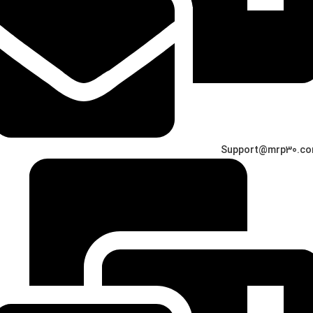
Support@mrp30.c