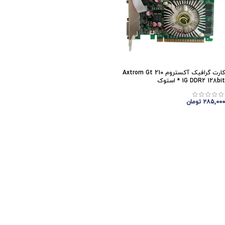
کارت گرافیک آکستروم Axtrom Gt 210
1G DDR2 128bit * استوک
۲۸۵,۰۰۰
تومان
اتمام موجودی