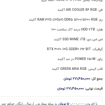
پردازنده: اینتل CORE I7 12700KF آکبند تری
فن: AIR COOLER X4 RGB آکبند
رم: RAM 32G (16Gx2) DDR5 5200/5600 RGB آکبند
هارد: HDD 2TB درحد آک سلامت 100
اس اس دی: SSD NVME 1TB آکبند
گرافیک: RTX 3060 12G GDDR6 192 BIT
پاور: POWER 650W در حد آکبند
قاب کیس: GREEN ARIA RGB آکبند
جمع کل:
۲۷۱,۴۵۰,۰۰۰
تومان
قیمت نهایی:
۲۷۱,۴۵۰,۰۰۰
تومان
با افزودن
۵۰,۰۰۰,۰۰۰
تومان
به مبلغ سفارش، ارسال رایگان خواهد شد.