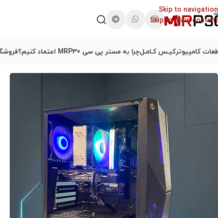
Skip to navigation
Skip to main content
عات کامپیوتر
کیـس کـامـل
چرا به مستر پی سی MRP30 اعتماد کنیم؟
فروشگا