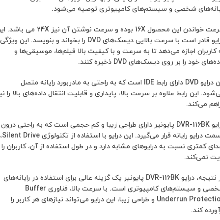
یانه‌های شخصی و سیستم‌های کامپیوتری توصیه می‌شود.
سرعت خواندن این محصول 16X بوده و سرعت نوشتن آن نیز 24X می باش
درایو قادر است با سرعت بالایی دیسک‌های DVD را بخواند و بنویسد. این ویژگی
 کاربران اجازه می‌دهد تا به سرعت و با کیفیت بالا فیلم‌ها، موسیقی‌ها و
ه‌های خود را بر روی دیسک‌های DVD ذخیره کنند.
این درایو DVD دارای رابط IDE است که به راحتی به مادربورد رایانه متصل
‌شود. این رابط علاوه بر سرعت بالا، پایداری و قابلیت انتقال داده‌های بالا را نی
اهم می‌کند.
درایو DVR-116BK پایونیر دارای طراحی زیبا و کم حجمی است که به راحتی درون
قسمت درایو رایانه قرار می‌گیرد. این درایو با استفاده از تکنولوژی Silent Drive،
ای کمتری نسبت به درایوهای مشابه دارد و در طول استفاده از آن، کاربران را
یت نمی‌کند.
در نتیجه، درایو DVR-116BK پایونیر یک گزینه عالی برای استفاده در رایانه‌های
شخصی و سیستم‌های کامپیوتری است. با سرعت بالا، فناوری Buffer
Underrun Protection و طراحی زیبا، این درایو می‌تواند نیازهای هر کاربر را
آورده کند.