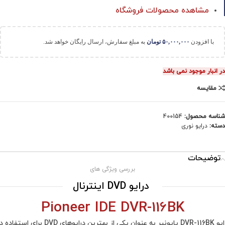
مشاهده محصولات فروشگاه
با افزودن
۵۰,۰۰۰,۰۰۰
تومان
به مبلغ سفارش، ارسال رایگان خواهد شد.
در انبار موجود نمی باشد
مقایسه
شناسه محصول:
400154
دسته:
درایو نوری
توضیحات
بررسی ویژگی های
درایو DVD اینترنال
Pioneer IDE DVR-116BK
درایو DVR-116BK پایونیر به عنوان یکی از بهترین درایوهای DVD برای استفا