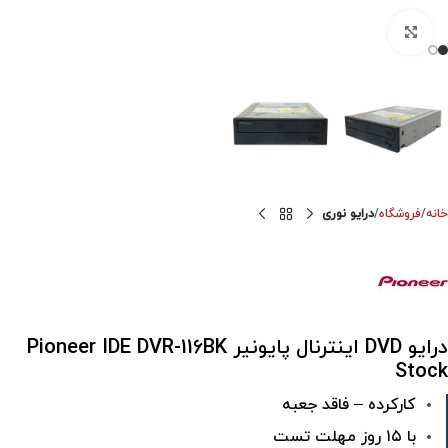
برای بزرگنمایی کلیک کنید
خانه
فروشگاه
درایو نوری
درایو DVD اینترنال پایونیر Pioneer IDE DVR-116BK
Stock
کارکرده – فاقد جعبه
با ۱۵ روز مهلت تست