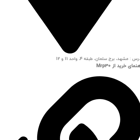
س : مشهد، برج سلمان، طبقه 4، واحد 11 و 12
نمای خرید از Mrp30