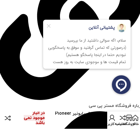
باره فروشگاه مستر پی سی
در انبار
درایو DVD اینترنال پایونیر Pioneer
موجود نمی
IDE DVR-116BK Stock
باشد
خانه
فروشگاه
مقایسه
حساب کاربری من