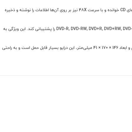
درایو DVD اینترنال ASUS DRW-24D5MT همچنین دارای قابلیت قرائت و نوشتن بر روی دیسک‌های CD نیز است. این درایو قادر است اطلاعات را از دیسک‌های CD خوانده و با سرعت 48X نیز بر روی آن‌ها اطلاعات را نوشته و ذخیره
همچنین دارای ویژگی قابلیت پشتیبانی از فرمت‌های مختلف است. این درایو قادر است فرمت‌های DVD-R, DVD-RW, DVD+R, DVD+RW, DVD-ROM, CD-R, CD-RW, CD-ROM را پشتیبانی کند. این ویژگی به
در نهایت، درایو DVD اینترنال ASUS DRW-24D5MT دارای طراحی ساده و جمع و جور است که به راحتی در کیس‌های کامپیوتر قرار می‌گیرد. با وزن 680 گرم و ابعاد 146 × 170 × 41 میلی‌متر، این درایو بسیار قابل حمل است و به راحتی