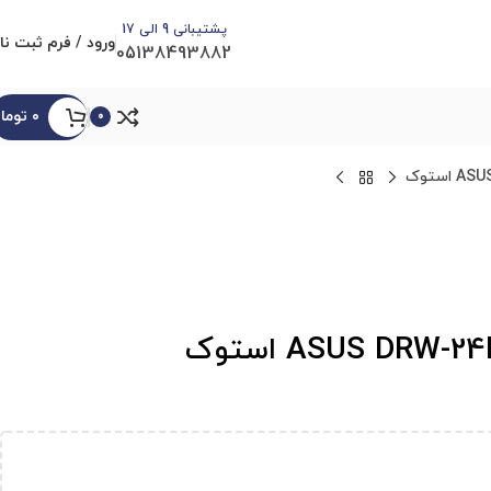
پشتیبانی 9 الی 17
ورود / فرم ثبت نا
05138493882
۰
توما
0