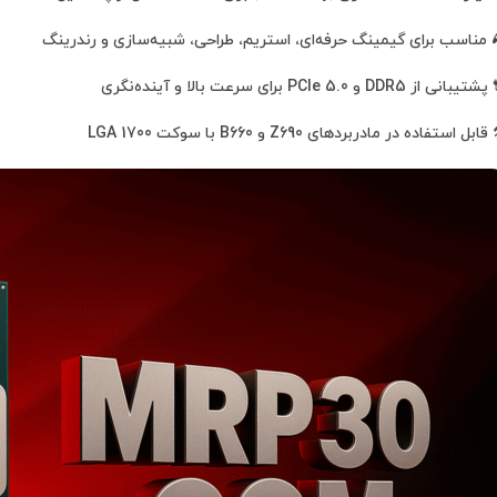
 مناسب برای گیمینگ حرفه‌ای، استریم، طراحی، شبیه‌سازی و رندرینگ
بانی از DDR5 و PCIe 5.0 برای سرعت بالا و آینده‌نگری
قابل استفاده در مادربردهای Z690 و B660 با سوکت LGA 1700