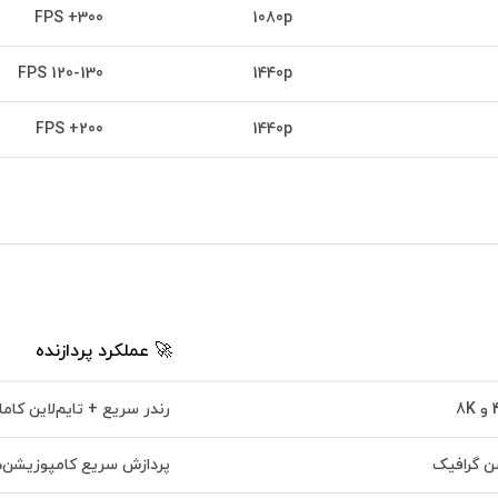
300+ FPS
1080p
120-130 FPS
1440p
200+ FPS
1440p
🚀 عملکرد پردازنده
رندر سریع + تایم‌لاین کاملا
ن گرافیک
پردازش سریع کامپوزیشن‌