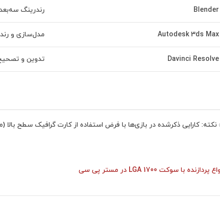
Blender
رندرینگ سه‌بعد
Autodesk 3ds Max
مدل‌سازی و رند
Davinci Resolve
تدوین و تصحیح
ه: کارایی ذکرشده در بازی‌ها با فرض استفاده از کارت گرافیک سطح بالا (مثل RTX 4090) اندازه‌گیری شده تا توان واقعی CPU به نمایش گذاشته شود. با کارت‌های پایین‌تر هم عملکرد عالی دارد، ولی ممکن است FPS ک
ع پردازنده با سوکت LGA 1700 در مستر پی سی