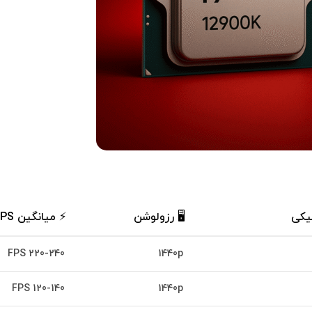
فیکی
🖥️ رزولوشن
⚡ میانگین FPS با کارت گرافیک RTX 4090
220-240 FPS
1440p
120-140 FPS
1440p