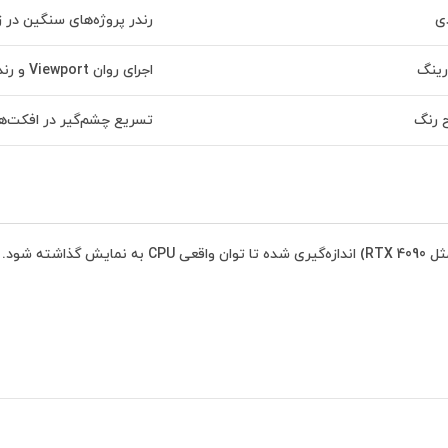
ی
رندر پروژه‌های سنگین در ز
رینگ
اجرای روان Viewport و رندر سریع با CPU
 رنگ
تسریع چشم‌گیر در افکت‌ه
اهش یابد.