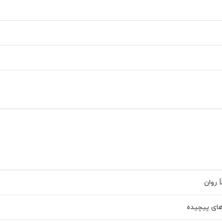
ً روان
های پیچیده