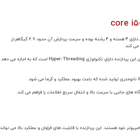
پردازنده مرکزی اینتل سری skylake مدل core i5-6400 یکی از محصولات محبوب و پرفروش این شرکت در بازار پردازنده های کامپیوتری است. این محصول دارای 4 هسته و 4 رشته بوده و سرعت پردازش آن حدود 2.7 گیگاهرتز
پردازنده مرکزی اینتل سری skylake مدل core i5-6400دارای حافظه نهان 6 مگابایت برای اجرای سریعتر برنامه ها و دسترسی به اطلاعات، می باشد. همچنین این پردازنده دارای تکنولوژی Hyper-Threading است که به اجازه می دهد
SATA  پشتبانی می کند. این فناوری امکان اتصال به دستگاه های جانبی با سرعت بالا و انتقال سریع اطلاعات را فراهم می کند.
نده قدرتمند و کارآمد برای کامپیوتر خود هستند. این پردازنده با قابلیت های فراوان و عملکرد بالا می تواند