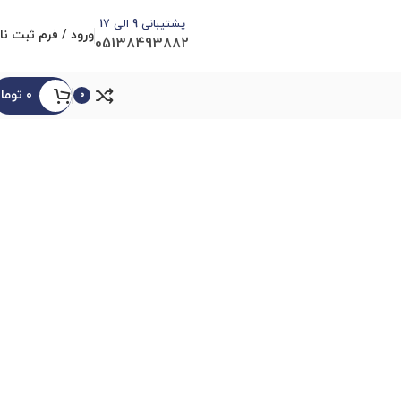
پشتیبانی 9 الی 17
ورود / فرم ثبت نا
05138493882
۰
توما
0