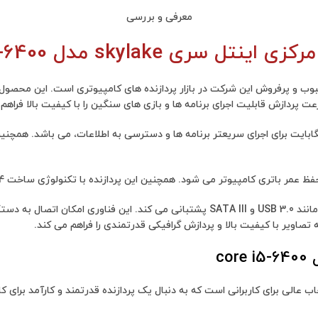
معرفی و بررسی
اینتل سری skylake مدل core i5-6400
مچنین این پردازنده با تکنولوژی ساخت 14 نانومتری تولید شده که باعث بهبود عملکرد و گرما می شود.
پردازنده مرکزی اینتل سری skylake مدل core i5-6400 از فناوری های مدرن مانند USB 3.0 و III
پردازنده مرکزی اینتل سری skylake مدل core i5-6400 یک انتخاب عالی برای کاربرانی است که به دنبال یک پرداز