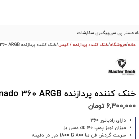
ه مستر پی سی
پیگیری سفارشات
خانه
فروشگاه
خنک کننده پردازنده / کیس
خنک کننده پردازنده Mastertech Tornado 360 ARGB استوک
خنک کننده پردازنده Mastertech Tornado 360 ARGB استوک
۶,۳۰۰,۰۰۰
تومان
دارای رادیاتور
360
میزان نویز پمپ
30
db دسی بل
سرعت گردش فن ها
800 تا 1800
دور در دقیقه