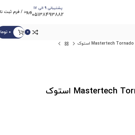
پشتیبانی 9 الی 17
ورود / فرم ثبت نا
05138493882
۰
توما
0