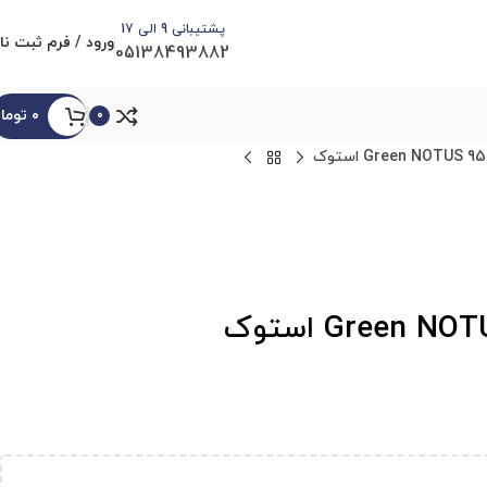
پشتیبانی 9 الی 17
ورود / فرم ثبت نا
05138493882
۰
توما
0