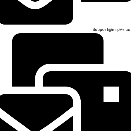
Support@mrp30.c