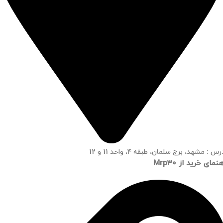
س : مشهد، برج سلمان، طبقه 4، واحد 11 و 12
نمای خرید از Mrp30