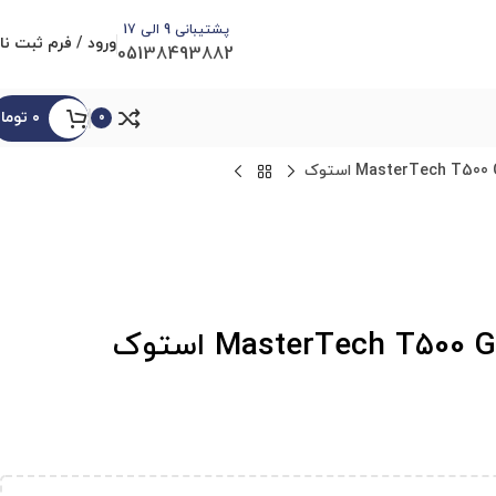
پشتیبانی 9 الی 17
ورود / فرم ثبت نا
05138493882
۰
توما
0