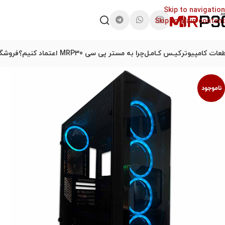
Skip to navigation
Skip to main content
عات کامپیوتر
کیـس کـامـل
چرا به مستر پی سی MRP30 اعتماد کنیم؟
فروشگا
ناموجود