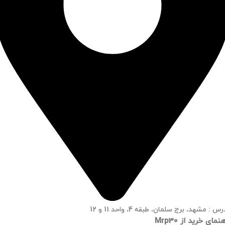
س : مشهد، برج سلمان، طبقه 4، واحد 11 و 12
نمای خرید از Mrp30