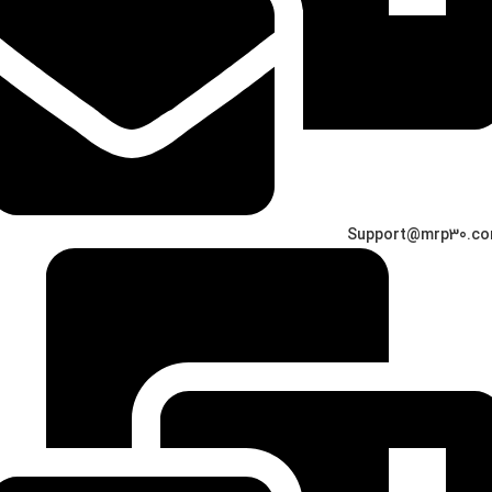
Support@mrp30.c