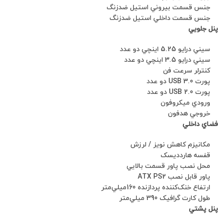
جنس قسمت بيروني استيل ضدزنگ
جنس قسمت داخلي استيل ضدزنگ
پنل جلويي
سيني درايو 5.25 اينچي دو عدد
سيني درايو 3.5 اينچي دو عدد
کنترلر سرعت فن
پورت USB 3.0 دو عدد
پورت USB 2.0 دو عدد
ورودي ميکروفون
خروجي هدفون
فضاي داخلي
مکانيزم کاهش نويز / لرزش
قفسه هاردديسک
محل نصب پاور قسمت بالايي
پاور قابل نصب ATX PS2
ارتفاع خنک‌کننده پردازنده 160ميلي‌متر
طول کارت گرافيک 390 ميلي‌متر
پنل پشتي