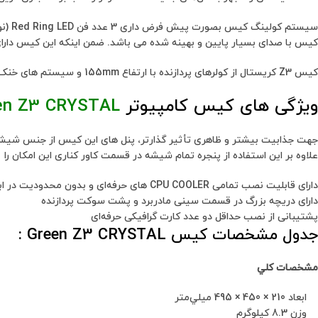
کیس با صدای بسیار پایین و بهینه شده می باشد. ضمن اینکه این کیس د
کیس Z3 کریستال از کولرهای پردازنده با ارتفاع 155mm و سیستم های خنک کننده مایع در ابعاد 120/140/240/280mm و 360mm (مشروط به عدم استفاده از درایو نوری ODD) در بخش جلو و پشت پشتیبانی می کند.
ویژگی های کیس کامپیوتر
en Z3 CRYSTAL
علاوه بر این استفاده از پنجره تمام شیشه در قسمت کاور کناری این امکان ر
دارای قابلیت نصب تمامی CPU COOLER های حرفه‌ای و بدون محدودیت در ابعاد کولر
دارای دریچه بزرگ در قسمت سینی مادربرد و پشت سوکت پردازنده
پشتیبانی از نصب حداقل دو عدد کارت گرافیکی حرفه‌ای
جدول مشخصات کیس Green Z3 CRYSTAL :
مشخصات کلي
ابعاد 210 × 450 × 495 ميلي‌متر
وزن 8.3 کيلوگرم