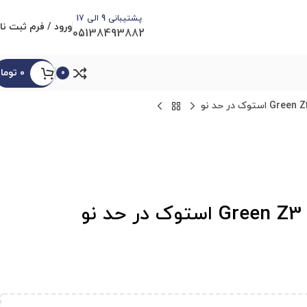
پشتیبانی 9 الی 17
ورود / فرم ثبت نا
05138493882
۰
توما
0