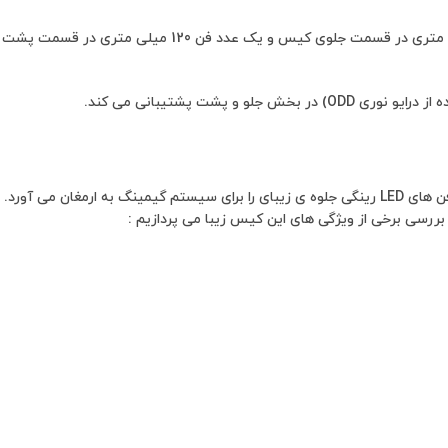
سیستم کولینگ کیس بصورت پیش فرض داری 3 عدد فن Red Ring LED (نور یکپارچه در دیواره مرکزی قاب فن) می باشد که شامل دو عدد فن 120 میلی متری در قسمت جلوی کیس و یک عدد فن 120 میلی متری در قسمت پشت
جهت جذابیت بیشتر و ظاهری تأثیر گذارتر، پنل های این کیس از جنس شیشه حرارت دیده (Tempered Glass) نیمه دودی ساخته شده که در ترکیب با فن های LED رینگی جلوه ی زیبای را برای سیستم گیمینگ به ارمغان می آورد.
 بررسی برخی از ویژگی های این کیس زیبا می پردازیم :