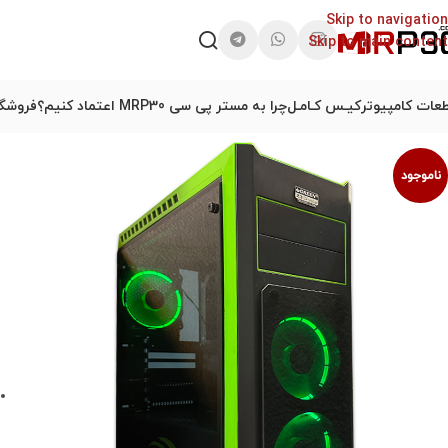
Skip to navigation
Skip to main content
عات کامپیوتر
کیـس کـامـل
چرا به مستر پی سی MRP30 اعتماد کنیم؟
فروشگا
ناموجود