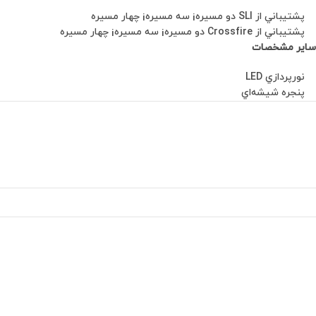
پشتيباني از SLI دو مسيره¡ سه مسيره¡ چهار مسيره
پشتيباني از Crossfire دو مسيره¡ سه مسيره¡ چهار مسيره
ساير مشخصات
نورپردازي LED
پنجره شيشه‌اي