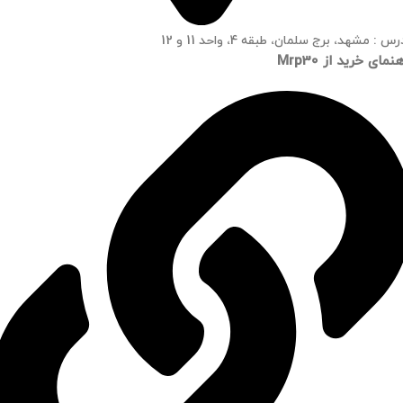
س : مشهد، برج سلمان، طبقه 4، واحد 11 و 12
نمای خرید از Mrp30