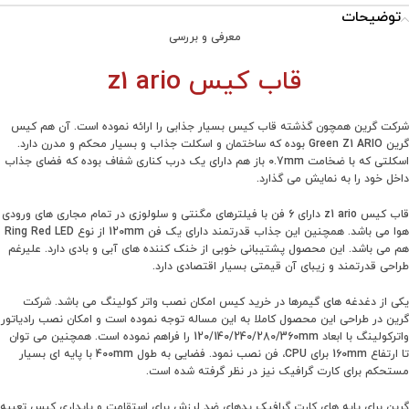
توضیحات
معرفی و بررسی
قاب کیس z1 ario
شرکت گرین همچون گذشته قاب کیس بسیار جذابی را ارائه نموده است. آن هم کیس
گرین Green Z1 ARIO بوده که ساختمان و اسکلت جذاب و بسیار محکم و مدرن دارد.
اسکلتی که با ضخامت 0.7mm باز هم دارای یک درب کناری شفاف بوده که فضای جذاب
داخل خود را به نمایش می گذارد.
قاب کیس z1 ario دارای 6 فن با فیلترهای مگنتی و سلولوزی در تمام مجاری های ورودی
هوا می باشد. همچنین این جذاب قدرتمند دارای یک فن 120mm از نوع Ring Red LED
هم می باشد. این محصول پشتیبانی خوبی از خنک کننده های آبی و بادی دارد. علیرغم
طراحی قدرتمند و زیبای آن قیمتی بسیار اقتصادی دارد.
یکی از دغدغه های گیمرها در خرید کیس امکان نصب واتر کولینگ می باشد. شرکت
گرین در طراحی این محصول کاملا به این مساله توجه نموده است و امکان نصب رادیاتور
واترکولینگ با ابعاد 120/140/240/280/360mm را فراهم نموده است. همچنین می توان
تا ارتفاع 160mm برای CPU، فن نصب نمود. فضایی به طول 400mm با پایه ای بسیار
مستحکم برای کارت گرافیک نیز در نظر گرفته شده است.
گرین برای پایه های کارت گرافیک پدهای ضد لرزش برای استقامت و پایداری کیس تعبیه