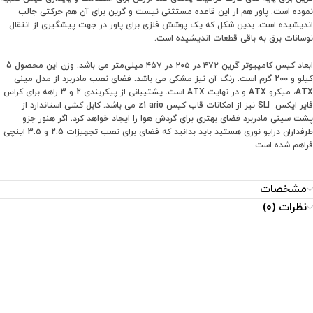
نموده است. پاور هم از این قاعده مستثنی نیست و گرین برای آن هم حرکتی جالب
اندیشیده است. بدین شکل که یک پوشش فلزی برای پاور در جهت پیشگیری از انتقال
نوسانات برق به باقی قطعات اندیشیده است.
ابعاد کیس کامپیوتر گرین ۴۷۲ در ۲۰۵ در ۴۵۷ میلی‌متر می باشد. وزن این محصول 5
کیلو و 200 گرم است. رنگ آن نیز مشکی می باشد. فضای نصب مادربرد از مدل مینی
ATX، میکرو ATX و در نهایت ATX است. پشتیبانی از پیکربندی 2 و 3 راهه برای کراس
فایر ایکس SLI نیز از امکانات قاب کیس z1 ario می باشد. کابل کشی استاندارد از
پشت سینی مادربرد فضای بهتری برای گردش هوا را ایجاد خواهد کرد. اگر هنوز جزو
طرفداران درایو نوری هستید باید بدانید که فضای برای نصب تجهیزات 2.5 و 3.5 اینچی
فراهم شده است
مشخصات
نظرات (0)