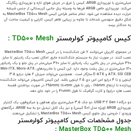
میلی‌متری با نورپردازی ARGB، کیس را غرق در جریان هوای تازه و نورپردازی رنگارنگ
می‌کند. نورپردازی خاص ARGB فن‌ها به وسیله پنل جانبی کریستالی از جنس شیشه
حرارت دیده مشاهده می شود. تمام عناصر طراحی کیس MasterBox TD500 Mesh به
شکل دقیق منهدسی شده‌اند تا علاوه بر زیبایی ظاهر کیس، کارایی و کیفیت ساخت آن
به حداکثر برسد.
کیس کامپیوتر کولرمستر
TD500 Mesh
:
در مجموع، کاربران می‌توانند 7 فن خنک‌کننده را در کیس MasterBox TD500 Mesh
نصب کنند. در صورت نیاز به سیستم خنک‌کننده مایع، امکان نصب یک رادیتور تا سایز
360 میلی‌متر در پنل بالایی، یک رادیاتور تا سایز 360 میلی‌متر در پنل جلو و یک رادیاتور
120 میلی‌متری در پنل پشت وجود دارد. این کیس با مادربردهای Mini-ITX، Micro-ATX،
ATX، SSI CEB و E-ATX سازگار است . همچنین می‌تواند میزبان 2 هارد درایو 3.5
اینچی و تا 4 درایو اس اس دی 2.5 اینچی باشد. این کیس کامپیوتر می‌تواند خنک‌کننده
پردازنده تا ارتفاع 165mm ، پاور تا طول 180mm (295mm در صورت برداشتن قفسه
نصب هارد درایو) و کارت گرافیک تا طول 410mm را در خود جای دهد.
دو درگاه USB 3.2 Gen 1، دو جک 3.5 میلی‌متری برای هدفون و میکروفون، یک کنترلر
نورپردازی ARGB (ویژه مدل S01 کیس) و نیز یک کابل تبدیل دو به سه ARGB، درگاه‌های
ورودی / خروجی پنل جلوی کیس MasterBox TD500 Mesh را تشکیل می‌دهند.
جدول مشخصات کیس کامپیوتر کولرمستر
:
MasterBox TD500 Mesh