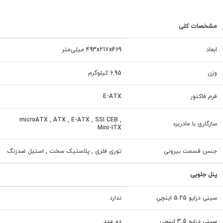
مشخصات کلی
ابعاد
493x217x469 میلی‌متر
وزن
6.95 کیلوگرم
فرم فاکتور
E-ATX
microATX , ATX , E-ATX , SSI CEB ,
سازگاری با مادربرد
Mini-ITX
جنس قسمت بیرونی
توری فلزی , پلاستیک سخت , استیل ضدزنگ
پنل جلویی
سینی درایو 5.25 اینچی
ندارد
سینی درایو 3.5 اینچی
دو عدد