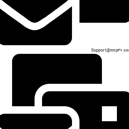
Support@mrp30.c