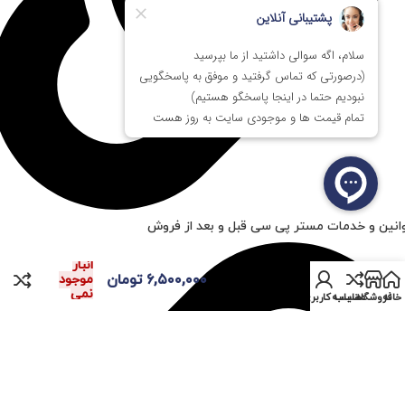
انین و خدمات مستر پی سی قبل و بعد از فروش
قاب کیس کامپیوتر
در
کولرمستر Cooler
انبار
Master MasterBox
۶,۵۰۰,۰۰۰
تومان
موجود
TD500 Mesh استوک در
نمی
خانه
فروشگاه
مقایسه
حساب کاربری من
باشد
حد نو