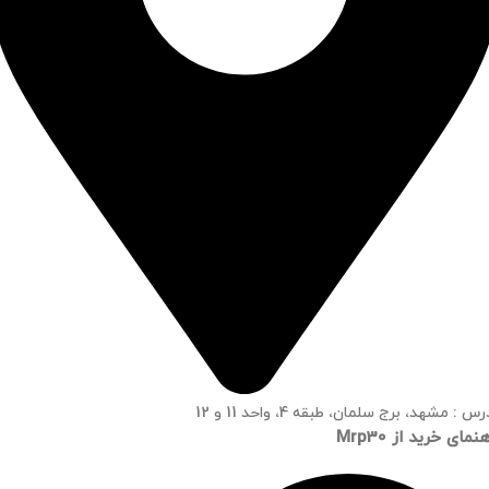
س : مشهد، برج سلمان، طبقه 4، واحد 11 و 12
نمای خرید از Mrp30