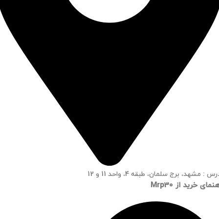
س : مشهد، برج سلمان، طبقه 4، واحد 11 و 12
نمای خرید از Mrp30