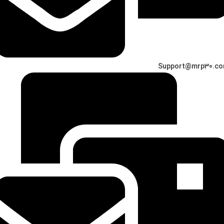
Support@mrp30.c