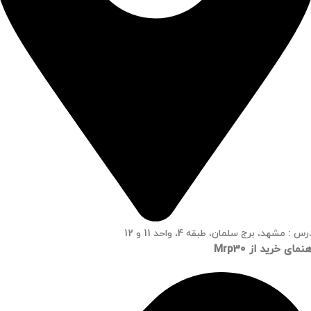
س : مشهد، برج سلمان، طبقه 4، واحد 11 و 12
نمای خرید از Mrp30