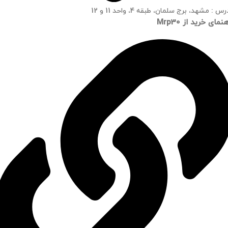
س : مشهد، برج سلمان، طبقه 4، واحد 11 و 12
نمای خرید از Mrp30