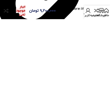
در
Z170X Ultra Gaming و
انبار
Intel Core i7 6700k
۹,۲۰۰,۰۰۰
تومان
موجود
استوک
نمی
خانه
فروشگاه
مقایسه
حساب کاربری من
باشد
باره فروشگاه مستر پی سی