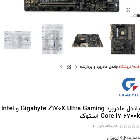
برای بزرگنمایی کلیک کنید
خانه
فروشگاه
باندل مادربرد و پردازنده
باندل مادربرد Gigabyte Z170X Ultra Gaming و Intel
Core i7 6700k استوک
(دیدگاه کاربر
1
)
۹,۲۰۰,۰۰۰
تومان