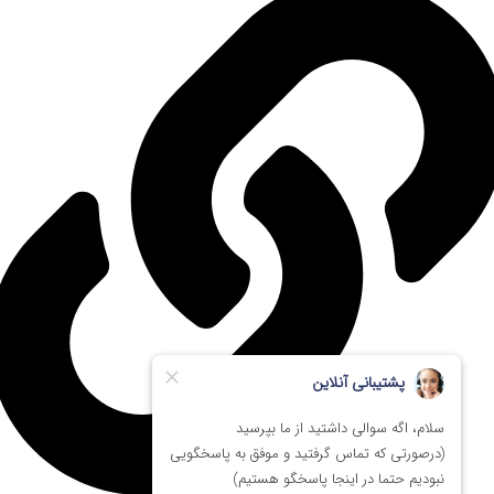
مهلت تست
کارکرده - 15 روز مهلت تست (رایگان)
تست فنی شده / کاملا سالم
بسته بندی ویژه