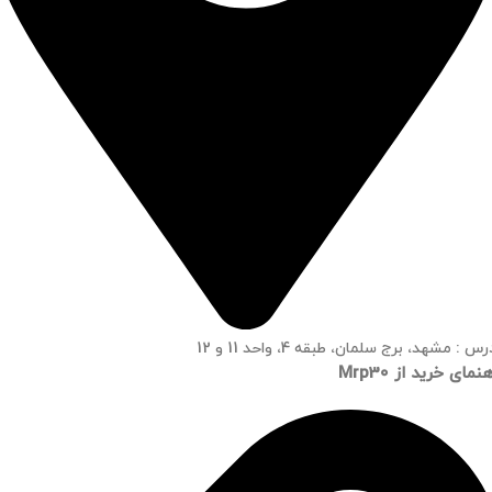
س : مشهد، برج سلمان، طبقه 4، واحد 11 و 12
نمای خرید از Mrp30