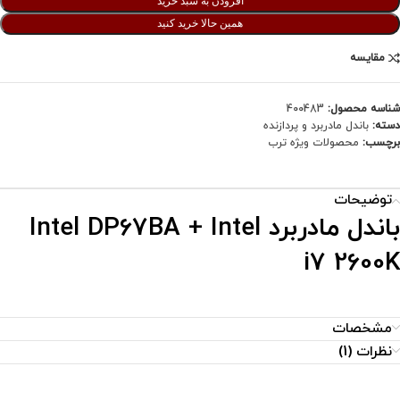
افزودن به سبد خرید
همین حالا خرید کنید
مقایسه
شناسه محصول:
400483
دسته:
باندل مادربرد و پردازنده
برچسب:
محصولات ویژه ترب
توضیحات
باندل مادربرد Intel DP67BA + Intel
i7 2600K
مشخصات
نظرات (1)