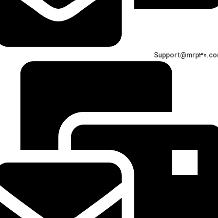
Support@mrp30.c