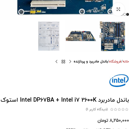
برای بزرگنمایی کلیک کنید
خانه
فروشگاه
باندل مادربرد و پردازنده
باندل مادربرد Intel DP67BA + Intel i7 2600K استوک
(دیدگاه کاربر
1
)
۸,۲۵۰,۰۰۰
تومان