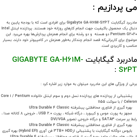
می پردازیم :
مادربرد گیگابایت Gigabyte GA-H61M-S2PT برای افرادی است که با بودجه پایین به
دنبال یک محصول باکیفیت جهت انجام کارهای روزانه خود هستند. پردازنده اینتل Intel
Pentium G2020 دو هسته و دو رشته برای انجام همزمان پردازش‌ها بهره می‌برد. این
موضوع برای کاربرانی‌که قصد انجام چندکار به‌طور همزمان در کامپیوتر خود دارند، بسیار
مناسب و کاربردی است.
مادربرد گیگابایت
GA-H61M-
GIGABYTE
:
S2PT
برخی از ویژگی های این مادربرد میتوان به موارد زیر اشاره کرد :
پشتیبانی از پردازنده های پردازنده نسل دوم و سوم اینتل خانواده Core i / Pentium
/ Celeron با سوکت 1155
بهره گیری از فناوری محافظتی پیشرفته Ultra Durable 4 Classic
مجهز به پورت موس و کیبورد ، درگاه شبکه ، پورت USB 2.0 ، خروجی 8 کاناله صدا ،
رابط پر سرعت SATA3 و درگاه خروجی تصویر DVI/VGA
بهره گیری از فناوری محافظتی پیشرفته Ultra Durable 4 Classic
بایوس دوگانه گیگابایت با پشتیبانی از3TB+ HDD فن آوری (Hybrid EFI) بهره گیری
از خازن های حالت جامد بهره گیری از فناوری محافظتی پیشرفته Ultra Durable 4