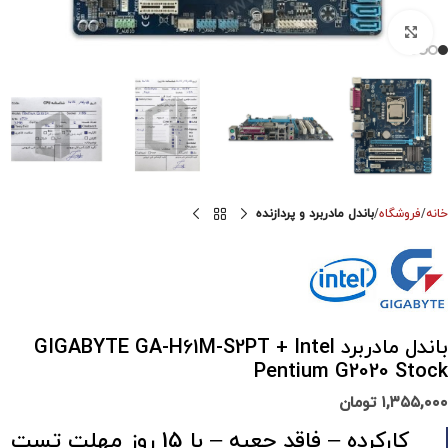
برای بزرگنمایی کلیک کنید
خانه
فروشگاه
باندل مادربرد و پردازنده
باندل مادربرد GIGABYTE GA-H61M-S2PT + Intel
Pentium G2020 Stock
۱,۳۵۵,۰۰۰
تومان
کارکرده – فاقد جعبه – با 15 روز مهلت تست