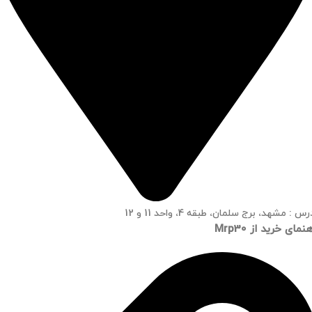
س : مشهد، برج سلمان، طبقه 4، واحد 11 و 12
نمای خرید از Mrp30