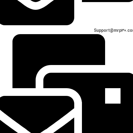
Support@mrp30.c