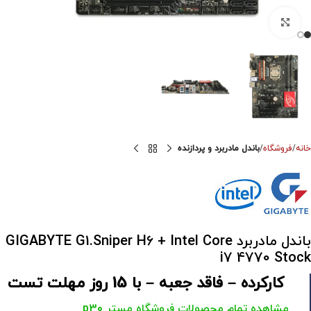
برای بزرگنمایی کلیک کنید
خانه
فروشگاه
باندل مادربرد و پردازنده
باندل مادربرد GIGABYTE G1.Sniper H6 + Intel Core
i7 4770 Stock
کارکرده – فاقد جعبه – با 15 روز مهلت تست
مشاهده تمام محصولات فروشگاه مستر p30