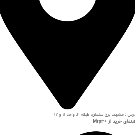
س : مشهد، برج سلمان، طبقه 4، واحد 11 و 12
نمای خرید از Mrp30