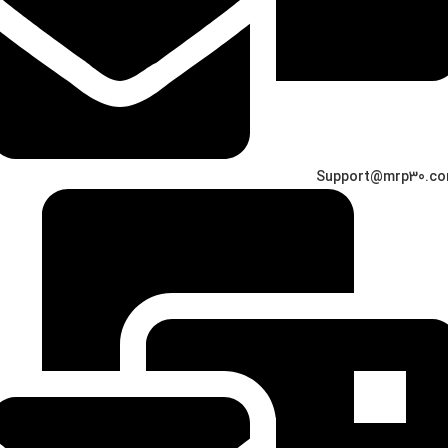
Support@mrp30.c