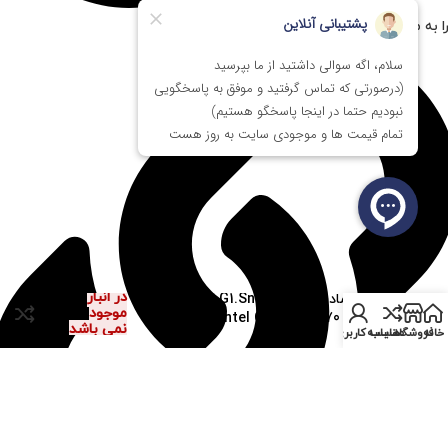
ا به مستر پی سی اعتماد کنیم؟
در انبار
باندل مادربرد GIGABYTE G1.Sniper H6
موجود
+ Intel Core i7 4770 Stock
نمی باشد
خانه
فروشگاه
مقایسه
حساب کاربری من