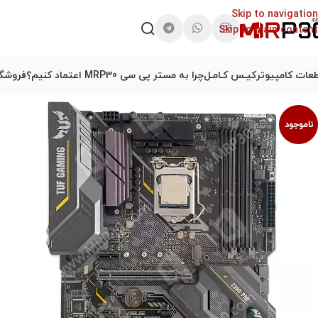
Skip to navigation
Skip to main content
عات کامپیوتر
کیـس کـامـل
چرا به مستر پی سی MRP30 اعتماد کنیم؟
فروشگا
ناموجود