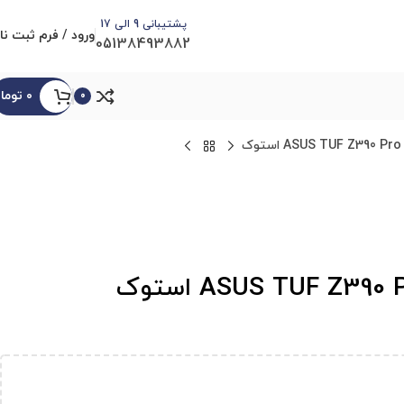
پشتیبانی 9 الی 17
ورود / فرم ثبت نا
05138493882
۰
توما
0