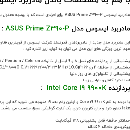
با هم به مشخصات باندل مادربرد ای
مادربرد ایسوس ASUS Prime Z390-P برای افرادی است که با بودجه معقول به دنبال یک محصول باکیفیت جهت انجام کارهای روزانه خود هستند.
مادربرد ایسوس مدل
ASUS Prime Z390-P
:
این مادربرد مدل جدید از مادربردهای قدرتمند شرکت ایسوس از قویترین فناوری 
مهم ترین ویژگی های این مدل می توان به کوارد زیر اشاره کرد :
پشتیبانی از پردازنده های نسل 8 و 9 اینتل از خانواده Core i / Pentium / Celeron
پشتیبانی از حافظه 4 رم 4266(O.C.)/4133(O.C.)/4000(O.C.)/3866(O.C.)/3733(O.C.)/3600(O.C.)/3466(O.C.)/3400(O.C.)/3333(O.C.)/3300(O.C.)/3200(O.C.)/3000(O.C.)/2800(O.C.)/2666/2400/2133 MHz
پشتیبانی از تکنولوژی های روز دنیا
استاندارد کامل و طراحی زیبا
پردازنده
Intel Core i9 9900K
:
lake تعلق دارد و برای کاربران دارای یک کارت گرافیکی مجزا، مناسب می باشد.
حداکثر حافظه قابل پشتیبانی 128 گیگابایت
پیکربندی حافظه ۲ کاناله