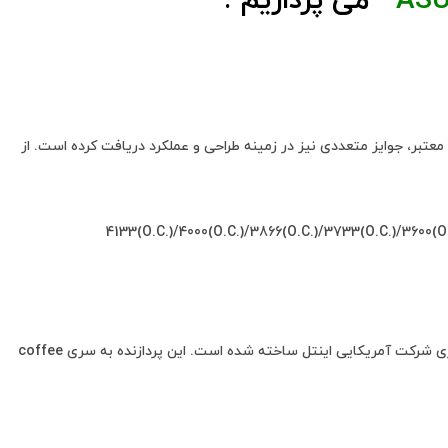
ASU
می پردازیم :
معتبر، جوایز متعددی نیز در زمینه طراحی و عملکرد دریافت کرده است. از
با توجه به نام Core i9 9900K و اولین رقم بعد i9 متوجه می شوید که این پردازنده، جزو پردازنده های نسل ۹ اینتل می باشد که بر مبنای فناوری ۱۴ نانومتری شرکت آمریکایی اینتل ساخته شده است. این پردازنده به سری coffee