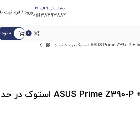
پشتیبانی 9 الی 17
ورود / فرم ثبت نا
05138493882
۰
توما
0
باندل مادربرد ایسوس ASUS Prime Z390-P + Intel i9 9900K استوک در حد