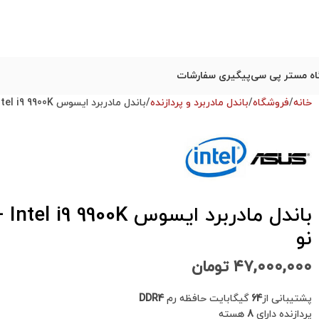
ه مستر پی سی
پیگیری سفارشات
خانه
فروشگاه
باندل مادربرد و پردازنده
باندل مادربرد ایسوس ASUS Prime Z390-P + Intel i9 9900K استوک در حد نو
نو
۴۷,۰۰۰,۰۰۰
تومان
پشتیبانی از
64
گیگابایت حافظه رم
DDR4
پردازنده دارای
8
هسته