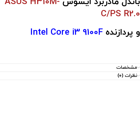
باندل مادربرد ایسوس
ASUS H310M-
C/PS R2.0
و پردازنده
Intel Core i3 9100F
مشخصات
نظرات (0)