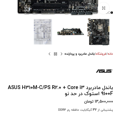
برای بزرگنمایی کلیک کنید
خانه
فروشگاه
باندل مادربرد و پردازنده
باندل مادربرد ASUS H310M-C/PS R2.0 + Core i3
9100F استوک در حد نو
۱۳,۵۰۰,۰۰۰
تومان
پشتیبانی از
32
گیگابایت حافظه رم DDR4