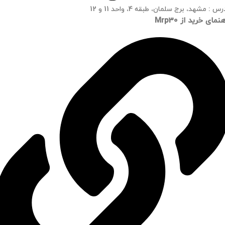
س : مشهد، برج سلمان، طبقه 4، واحد 11 و 12
نمای خرید از Mrp30